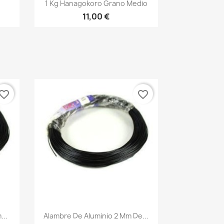
Vista rápida

1 Kg Hanagokoro Grano Medio
11,00 €
vorite_border
favorite_border
Vista rápida

...
Alambre De Aluminio 2 Mm De...