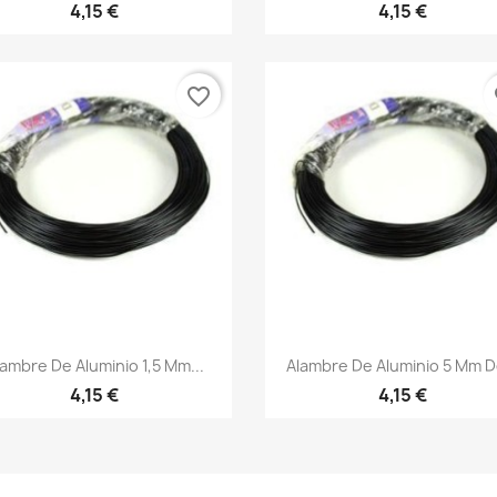
4,15 €
4,15 €
favorite_border
fa
Vista rápida
Vista rápida


lambre De Aluminio 1,5 Mm...
Alambre De Aluminio 5 Mm De
4,15 €
4,15 €