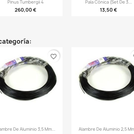
Vista rápida
Vista rápida


Pinus Tumbergii 4
Pala Cónica (set De 3...
260,00 €
13,50 €
categoría:
favorite_border
fa
Vista rápida
Vista rápida


ambre De Aluminio 3,5 Mm...
Alambre De Aluminio 2,5 Mm