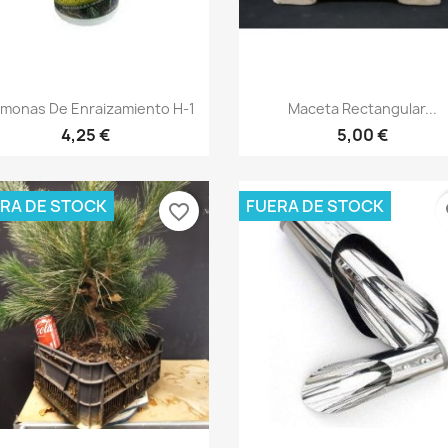
Vista rápida
Vista rápida


monas De Enraizamiento H-1
Maceta Rectangular...
4,25 €
5,00 €
RA DE STOCK
FUERA DE STOCK
favorite_border
fa