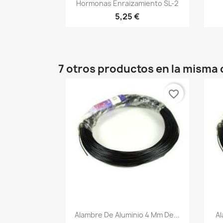
Vista rápida

Hormonas Enraizamiento SL-2
5,25 €
7 otros productos en la misma 
favorite_border
Vista rápida

Alambre De Aluminio 4 Mm De...
Al