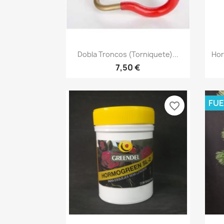
Vista rápida

Dobla Troncos (torniquete)...
Hor
7,50 €
FUE
favorite_border