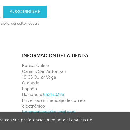
 ello, consulte nuestra
INFORMACIÓN DE LA TIENDA
Bonsai Online
Camino San Antón s/n
18195 Cullar Vega
Granada
España
Llámenos:
652140376
Envíenos un mensaje de correo
electrónico:
bonsaionline@hotmail.com
ada con sus preferencias mediante el análisis de