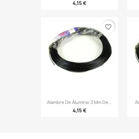
4,15 €
favorite_border
Vista rápida

Alambre De Aluminio 3 Mm De...
A
4,15 €