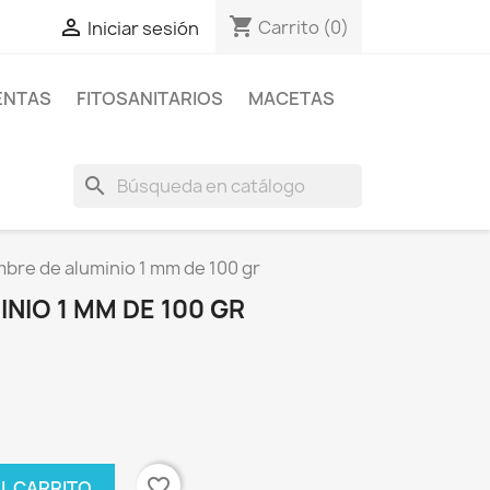
shopping_cart

Carrito
(0)
Iniciar sesión
ENTAS
FITOSANITARIOS
MACETAS
search
bre de aluminio 1 mm de 100 gr
NIO 1 MM DE 100 GR
favorite_border
AL CARRITO