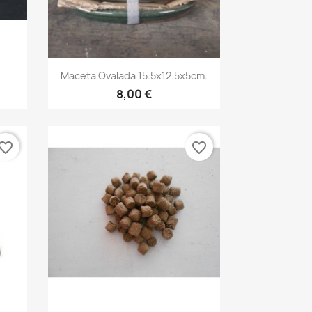
Vista rápida

Maceta Ovalada 15.5x12.5x5cm.
8,00 €
vorite_border
favorite_border