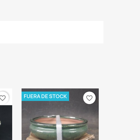
FUERA DE STOCK
vorite_border
favorite_border