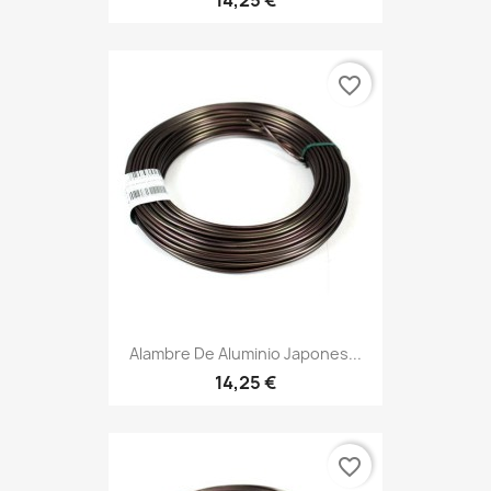
14,25 €
favorite_border
Alambre De Aluminio Japones...
14,25 €
favorite_border