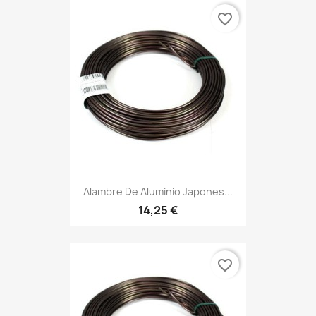
favorite_border
Alambre De Aluminio Japones...
14,25 €
favorite_border