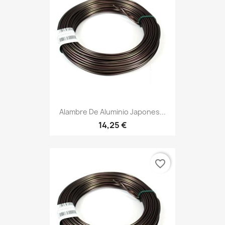
Alambre De Aluminio Japones...
14,25 €
favorite_border