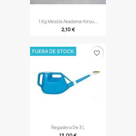
1 Kg Mezcla Akadama-Kiryu...
2,10 €
FUERA DE STOCK
favorite_border
Regadera De 3 L
13,00 €