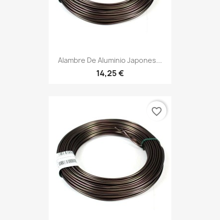
Alambre De Aluminio Japones...
14,25 €
favorite_border