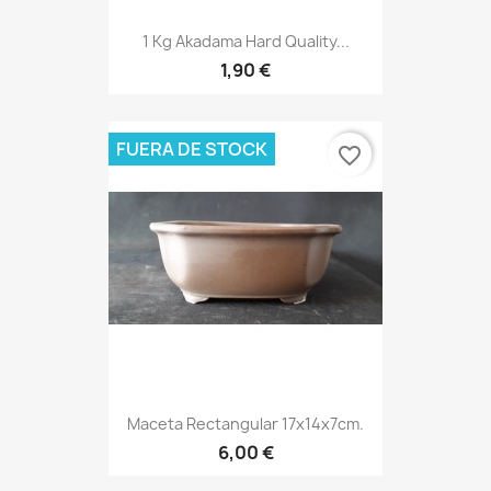
1 Kg Akadama Hard Quality...
1,90 €
FUERA DE STOCK
favorite_border
Maceta Rectangular 17x14x7cm.
6,00 €