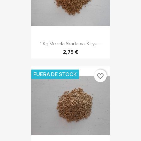
1 Kg Mezcla Akadama-Kiryu...
2,75 €
FUERA DE STOCK
favorite_border