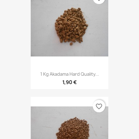
1 Kg Akadama Hard Quality...
1,90 €
favorite_border