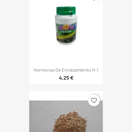
Hormonas De Enraizamiento H-1
4,25 €
favorite_border