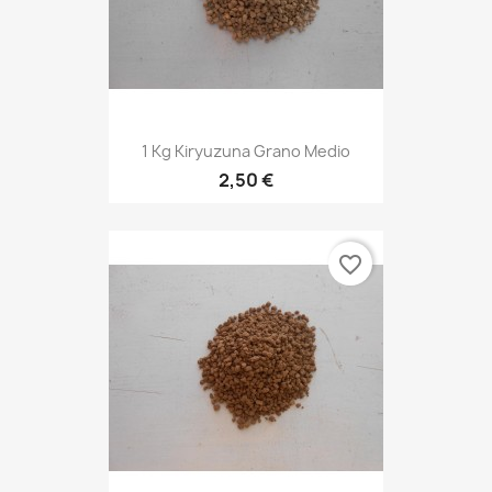
1 Kg Kiryuzuna Grano Medio
2,50 €
favorite_border