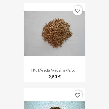
favorite_border
1 Kg Mezcla Akadama-Kiryu...
2,50 €
favorite_border