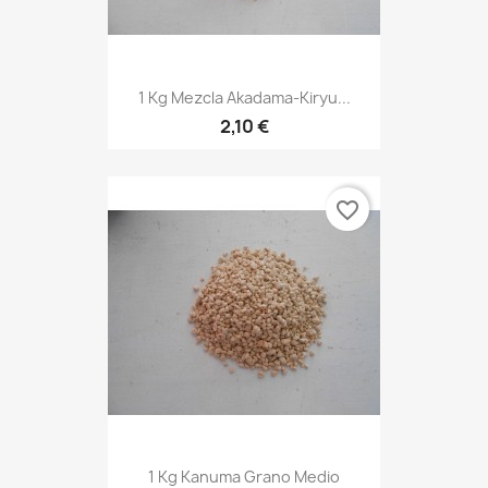
1 Kg Mezcla Akadama-Kiryu...
2,10 €
favorite_border
1 Kg Kanuma Grano Medio