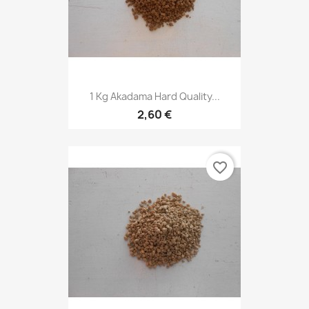
1 Kg Akadama Hard Quality...
2,60 €
favorite_border