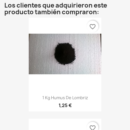
Los clientes que adquirieron este
producto también compraron:
favorite_border
1 Kg Humus De Lombriz
1,25 €
favorite_border