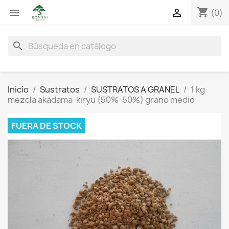
shopping_cart


(0)
search
Inicio
Sustratos
SUSTRATOS A GRANEL
1 kg
mezcla akadama-kiryu (50%-50%) grano medio
FUERA DE STOCK