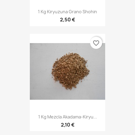
1 Kg Kiryuzuna Grano Shohin
2,50 €
favorite_border
1 Kg Mezcla Akadama-Kiryu...
2,10 €