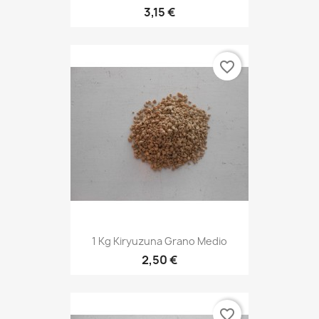
3,15 €
favorite_border
1 Kg Kiryuzuna Grano Medio
2,50 €
favorite_border