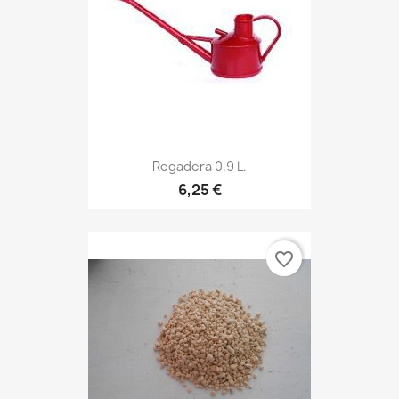
Regadera 0.9 L.
6,25 €
favorite_border