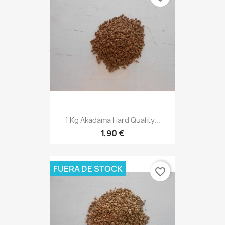
1 Kg Akadama Hard Quality...
1,90 €
FUERA DE STOCK
favorite_border