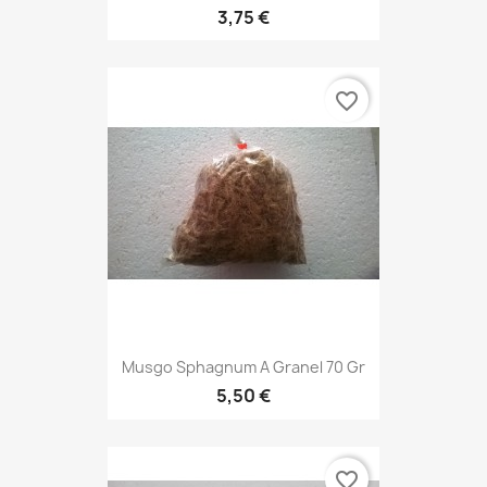
3,75 €
favorite_border
Musgo Sphagnum A Granel 70 Gr
5,50 €
favorite_border