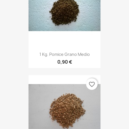
1 Kg. Pomice Grano Medio
0,90 €
favorite_border