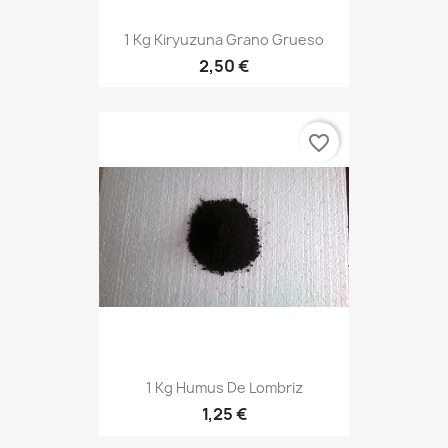
1 Kg Kiryuzuna Grano Grueso
2,50 €
favorite_border
1 Kg Humus De Lombriz
1,25 €