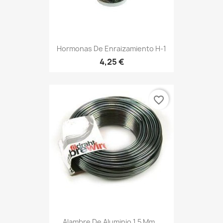
Hormonas De Enraizamiento H-1
4,25 €
favorite_border
Alambre De Aluminio 1,5 Mm...