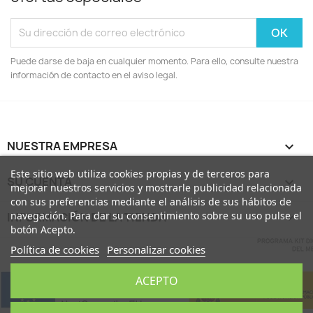
Puede darse de baja en cualquier momento. Para ello, consulte nuestra
información de contacto en el aviso legal.
NUESTRA EMPRESA

Este sitio web utiliza cookies propias y de terceros para
SU CUENTA

mejorar nuestros servicios y mostrarle publicidad relacionada
con sus preferencias mediante el análisis de sus hábitos de
navegación. Para dar su consentimiento sobre su uso pulse el
INFORMACIÓN DE LA TIENDA
keyboard_arrow_down
botón Acepto.
Política de cookies
Personalizar cookies
ACEPTO