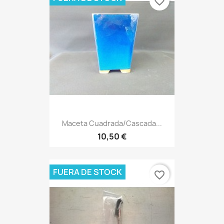
favorite_border
Maceta Cuadrada/cascada...
10,50 €
FUERA DE STOCK
favorite_border