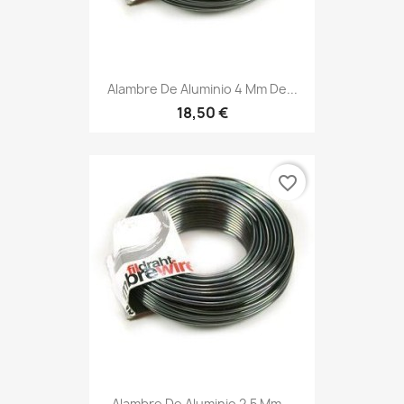
Alambre De Aluminio 4 Mm De...
18,50 €
favorite_border
Alambre De Aluminio 2,5 Mm...