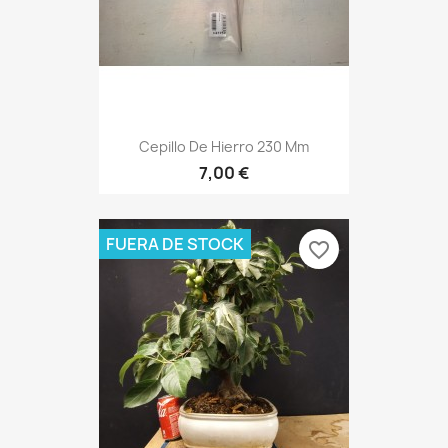
Cepillo De Hierro 230 Mm
7,00 €
FUERA DE STOCK
favorite_border