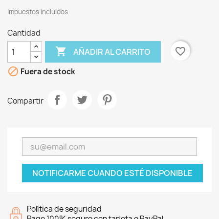
Impuestos incluidos
Cantidad

favorite_border
AÑADIR AL CARRITO

Fuera de stock
Compartir
NOTIFICARME CUANDO ESTÉ DISPONIBLE
Política de seguridad
Pago 100% seguro con tarjeta o PayPal