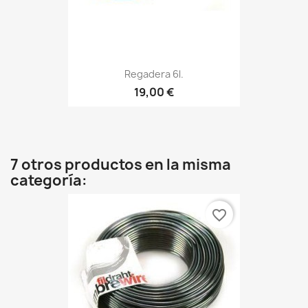
Regadera 6l.
19,00 €
7 otros productos en la misma
categoría:
favorite_border