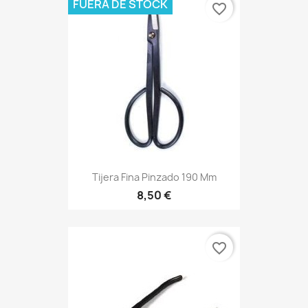
FUERA DE STOCK
favorite_border
Tijera Fina Pinzado 190 Mm
8,50 €
favorite_border