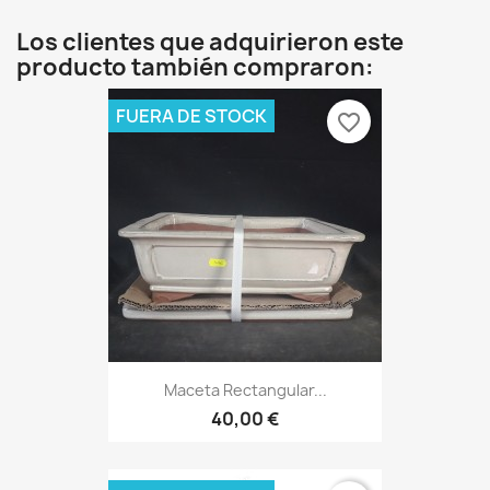
Los clientes que adquirieron este
producto también compraron:
FUERA DE STOCK
favorite_border
Maceta Rectangular...
40,00 €